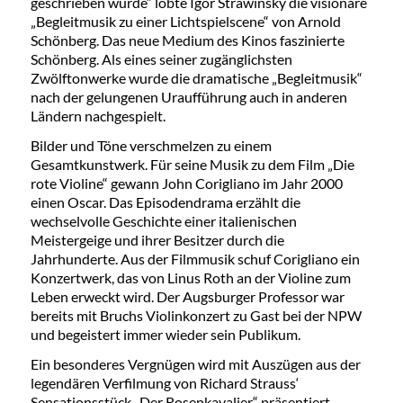
geschrieben wurde“ lobte Igor Strawinsky die visionäre
„Begleitmusik zu einer Lichtspielscene“ von Arnold
Schönberg. Das neue Medium des Kinos faszinierte
Schönberg. Als eines seiner zugänglichsten
Zwölftonwerke wurde die dramatische „Begleitmusik“
nach der gelungenen Uraufführung auch in anderen
Ländern nachgespielt.
Bilder und Töne verschmelzen zu einem
Gesamtkunstwerk. Für seine Musik zu dem Film „Die
rote Violine“ gewann John Corigliano im Jahr 2000
einen Oscar. Das Episodendrama erzählt die
wechselvolle Geschichte einer italienischen
Meistergeige und ihrer Besitzer durch die
Jahrhunderte. Aus der Filmmusik schuf Corigliano ein
Konzertwerk, das von Linus Roth an der Violine zum
Leben erweckt wird. Der Augsburger Professor war
bereits mit Bruchs Violinkonzert zu Gast bei der NPW
und begeistert immer wieder sein Publikum.
Ein besonderes Vergnügen wird mit Auszügen aus der
legendären Verfilmung von Richard Strauss‘
Sensationsstück „Der Rosenkavalier“ präsentiert.