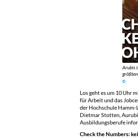
Arubis 
größten
©
Los geht es um 10 Uhr m
für Arbeit und das Jobce
der Hochschule Hamm-Li
Dietmar Stotten, Aurubis
Ausbildungsberufe infor
Check the Numbers: ke