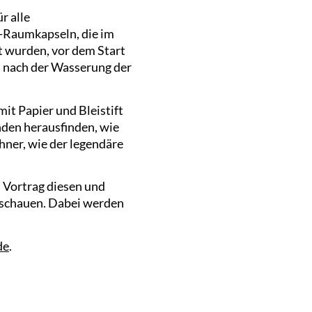
r alle
-Raumkapseln, die im
 wurden, vor dem Start
en nach der Wasserung der
it Papier und Bleistift
nden herausfinden, wie
ner, wie der legendäre
 Vortrag diesen und
anschauen. Dabei werden
de
.