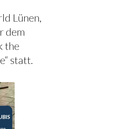
rld Lünen,
er dem
k the
 statt.