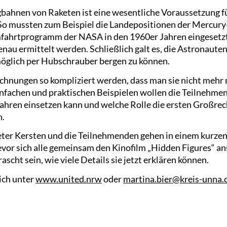
bahnen von Raketen ist eine wesentliche Voraussetzung fü
 mussten zum Beispiel die Landepositionen der Mercury
ahrtprogramm der NASA in den 1960er Jahren eingesetzt
nau ermittelt werden. Schließlich galt es, die Astronaut
möglich per Hubschrauber bergen zu können.
chnungen so kompliziert werden, dass man sie nicht mehr m
nfachen und praktischen Beispielen wollen die Teilnehme
hren einsetzen kann und welche Rolle die ersten Großrech
n.
Peter Kersten und die Teilnehmenden gehen in einem kurzen
evor sich alle gemeinsam den Kinofilm „Hidden Figures“ 
scht sein, wie viele Details sie jetzt erklären können.
ich unter
www.united.nrw
oder
martina.bier@kreis-unna.