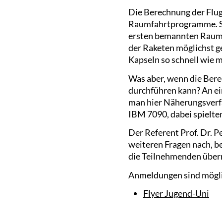
Die Berechnung der Flug
Raumfahrtprogramme. So
ersten bemannten Raumf
der Raketen möglichst ge
Kapseln so schnell wie 
Was aber, wenn die Bere
durchführen kann? An ei
man hier Näherungsverfa
IBM 7090, dabei spielte
Der Referent Prof. Dr. 
weiteren Fragen nach, b
die Teilnehmenden überra
Anmeldungen sind mögl
Flyer Jugend-Uni