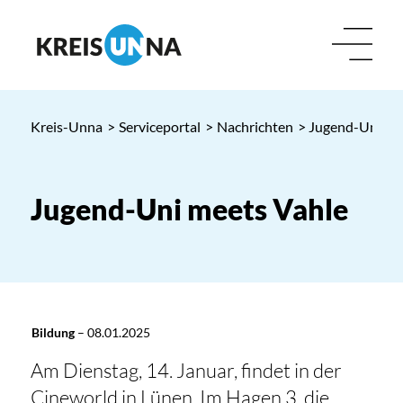
Kreis-Unna
>
Serviceportal
>
Nachrichten
> Jugend-Uni me
Jugend-Uni meets Vahle
Bildung
–
08.01.2025
Am Dienstag, 14. Januar, findet in der
Cineworld in Lünen, Im Hagen 3, die