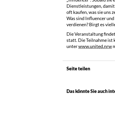
Dienstleistungen, damit
oft kaufen, was sie uns 
Was sind Influencer und
verdienen? Birgt es viel
Die Veranstaltung finde
statt. Die Teilnahme ist
unter
www.united.nrw
m
Seite teilen
Das könnte Sie auch int