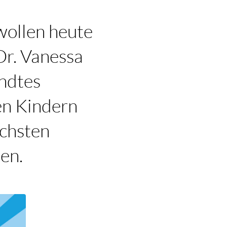
wollen heute
Dr. Vanessa
ndtes
en Kindern
ächsten
en.