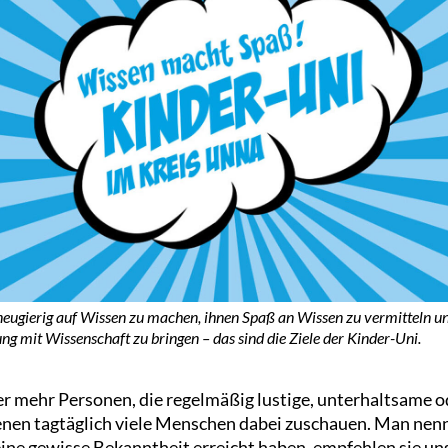
neugierig auf Wissen zu machen, ihnen Spaß an Wissen zu vermitteln und
g mit Wissenschaft zu bringen – das sind die Ziele der Kinder-Uni.
r mehr Personen, die regelmäßig lustige, unterhaltsame o
enen tagtäglich viele Menschen dabei zuschauen. Man nen
 eine gewisse Bekanntheit erreicht haben, empfehlen sie u