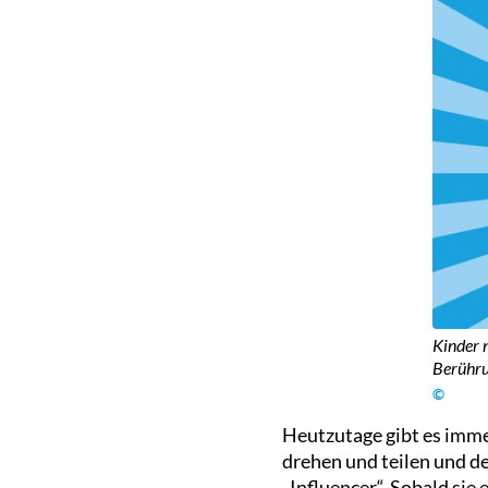
Kinder 
Berührun
©
Heutzutage gibt es imme
drehen und teilen und d
„Influencer“. Sobald sie