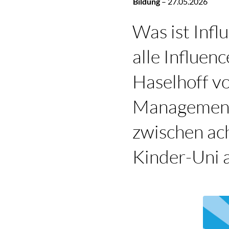
Bildung
–
27.05.2026
Was ist Inf
alle Influen
Haselhoff v
Management 
zwischen ach
Kinder-Uni a