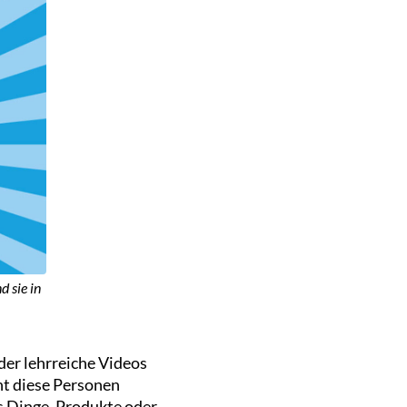
 sie in
der lehrreiche Videos
nt diese Personen
ns Dinge, Produkte oder