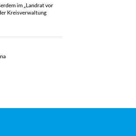
ßerdem im „Landrat vor
 der Kreisverwaltung
nna