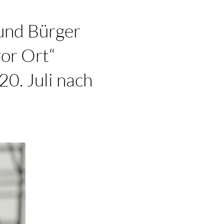
 und Bürger
vor Ort“
0. Juli nach