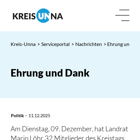
Kreis-Unna
>
Serviceportal
>
Nachrichten
> Ehrung und Da
Ehrung und Dank
Politik
–
11.12.2025
Am Dienstag, 09. Dezember, hat Landrat
Mario Löhr 32 Mitglieder des Kreistags