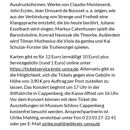
Ausdrucksformen. Werke von Claudio Monteverdi,
John Eccles, Jean Drouard de Bousset u. a. zeigen, wie
aus der Verbindung von Strenge und Freiheit eine
Klangsprache entsteht, die bis heute berührt. Juliane
Esselbach wird singen, Markus Catenhusen spielt die
Barockvioline, Konrad Navosak die Theorbe. Außerdem
wird Tilman Muthesius die Viola da gamba und Kai
Schulze-Forster die Truhenorgel spielen.
Karten gibt es für 12 Euro (ermäßigt 10 Euro) plus
Servicegebühr (rund 1 Euro) online unter
https://ticketservice.kreis-unna.de
. Alternativ gibt es
die Möglichkeit, sich die Tickets gegen eine Gebühr in
Höhe von 3,90 € pro Auftrag per Post zustellen zu
lassen. Das Konzert beginnt um 17 Uhr in der
Stiftskirche in Cappenberg, die Kasse öffnet um 16 Uhr.
Vor dem Konzert können mit dem Ticket die
Ausstellungen im Museum Schloss Cappenberg
kostenfrei besucht werden. Ansprechpartnerin ist
Ulrike Mahltig, erreichbar unter Fon 0 23 03 27-22 41
oder per E-Mail
ulrike.mahltig@kreis-unna.de