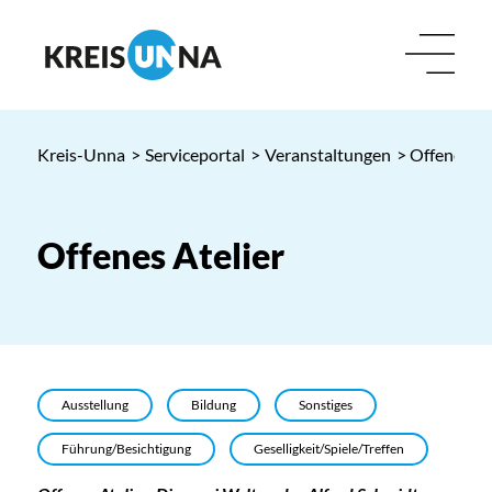
Kreis-Unna
>
Serviceportal
>
Veranstaltungen
> Offenes At
Offenes Atelier
Ausstellung
Bildung
Sonstiges
Führung/Besichtigung
Geselligkeit/Spiele/Treffen