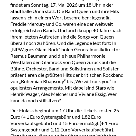
findet am Sonntag, 17. Mai 2026 um 18 Uhr in der
Stadthalle Unna statt. Die Band Queen und ihre Hits
lassen sich in einem Wort beschreiben: legendär.
Freddie Mercury und Co. waren eine der weltweit
erfolgreichsten Bands. Und auch knapp 40 Jahre nach
ihrem letzten Auftreten sind die Songs von Queen
überall noch zu hören. Und die Legende lebt fort: In
„NPW goes Glam-Rock“ holen Generalmusikdirektor
Rasmus Baumann und die Neue Philharmonie
Westfalen den Glamrock von Queen zurück auf die
Bühne. Orchester, Band und Solistinnen und Solisten
präsentieren die größten Hits der britischen Rockband
von „Bohemian Rhapsody“ bis „We will rock you“ in
opulenten Arrangements. Mit dabei sind Stars wie
Henrik Wager, Alex Melcher und Viviane Essig. Wer
kann da noch stillsitzen?
Der Einlass beginnt um 17 Uhr, die Tickets kosten 25
Euro (+ 1 Euro Systemgebühr und 1,82 Euro
Vorverkaufsgebühr) und 15 Euro ermäßigt (+ 1 Euro
Systemgebühr und 1,12 Euro Vorverkaufsgebühr).
Einzelkarten können online über unseren Webshop