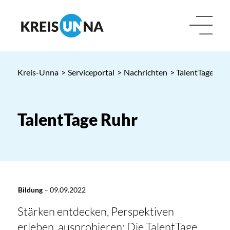
Kreis-Unna
>
Serviceportal
>
Nachrichten
> TalentTage Ruh
TalentTage Ruhr
Bildung
–
09.09.2022
Stärken entdecken, Perspektiven
erleben, ausprobieren: Die TalentTage