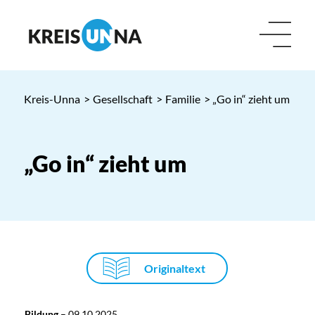
Kreis-Unna
>
Gesellschaft
>
Familie
> „Go in“ zieht um
„Go in“ zieht um
Originaltext
Bildung
–
09.10.2025