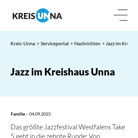
Kreis-Unna
>
Serviceportal
>
Nachrichten
> Jazz im Kreish
Jazz im Kreishaus Unna
Familie
–
04.09.2025
Das größte Jazzfestival Westfalens Take
5 geht in die zehnte Runde: Von