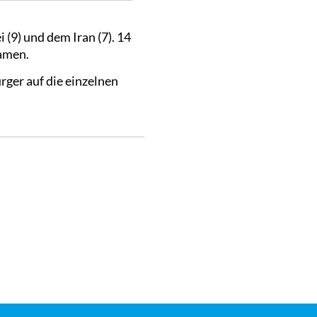
(9) und dem Iran (7). 14
amen.
ger auf die einzelnen