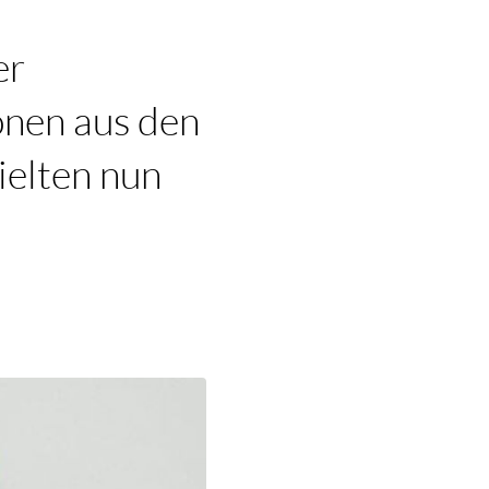
er
nen aus den
ielten nun