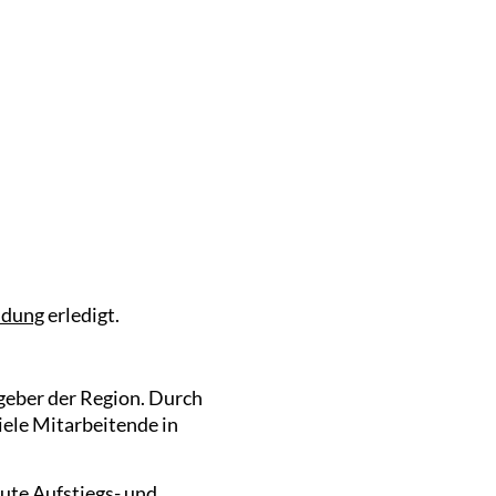
ldung
erledigt.
tgeber der Region. Durch
iele Mitarbeitende in
gute Aufstiegs- und