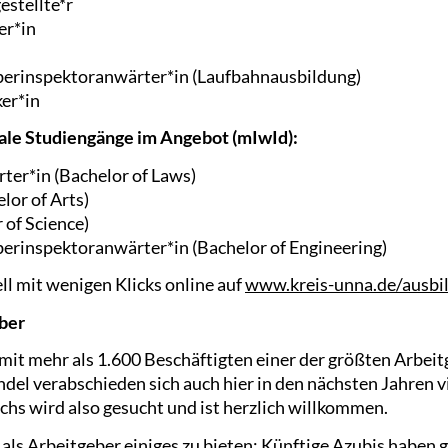
stellte*r
er*in
erinspektoranwärter*in (Laufbahnausbildung)
er*in
le Studiengänge im Angebot (mIwId):
ter*in (Bachelor of Laws)
lor of Arts)
 of Science)
rinspektoranwärter*in (Bachelor of Engineering)
ll mit wenigen Klicks online auf
www.kreis-unna.de/ausbi
eber
 mit mehr als 1.600 Beschäftigten einer der größten Arbei
el verabschieden sich auch hier in den nächsten Jahren v
s wird also gesucht und ist herzlich willkommen.
als Arbeitgeber einiges zu bieten: Künftige Azubis haben 