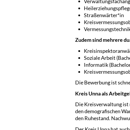
Verwaltungsfachange
Heilerziehungspfleg
Straßenwärter*in
Kreisvermessungsob
Vermessungstechnik
Zudem sind mehrere dua
Kreisinspektoranwär
Soziale Arbeit (Bache
Informatik (Bachelor
Kreisvermessungsobe
Die Bewerbung ist schne
Kreis Unna als Arbeitg
Die Kreisverwaltung ist
den demografischen Wand
den Ruhestand. Nachwuch
Der Kreis Unna hat auch 