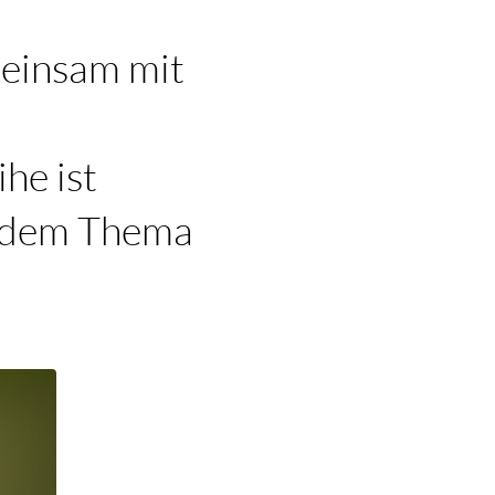
meinsam mit
he ist
t dem Thema