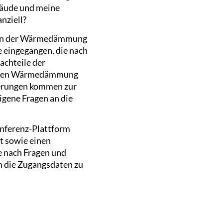
bäude und meine
nziell?
rmen der Wärmedämmung
e eingegangen, die nach
achteile der
lichen Wärmedämmung
derungen kommen zur
igene Fragen an die
onferenz-Plattform
t sowie einen
e nach Fragen und
m die Zugangsdaten zu