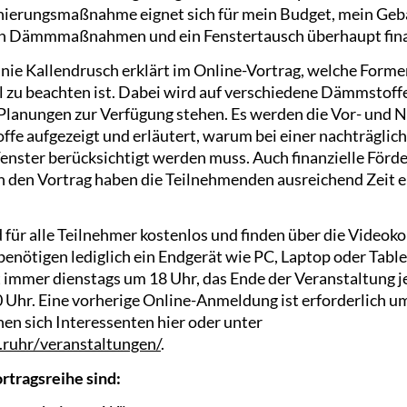
nierungsmaßnahme eignet sich für mein Budget, mein Ge
ch Dämmmaßnahmen und ein Fenstertausch überhaupt fina
anie Kallendrusch erklärt im Online-Vortrag, welche Fo
il zu beachten ist. Dabei wird auf verschiedene Dämmstoff
Planungen zur Verfügung stehen. Es werden die Vor- und N
fe aufgezeigt und erläutert, warum bei einer nachträg
enster berücksichtigt werden muss. Auch finanzielle För
n den Vortrag haben die Teilnehmenden ausreichend Zeit e
 für alle Teilnehmer kostenlos und finden über die Videok
enötigen lediglich ein Endgerät wie PC, Laptop oder Table
t immer dienstags um 18 Uhr, das Ende der Veranstaltung j
 Uhr. Eine vorherige Online-Anmeldung ist erforderlich u
en sich Interessenten hier oder unter
.ruhr/veranstaltungen/
.
rtragsreihe sind: