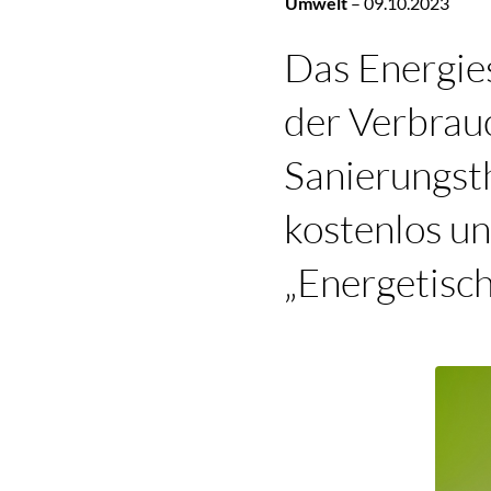
Umwelt
–
09.10.2023
Das Energie
der Verbrau
Sanierungst
kostenlos u
„Energetisch