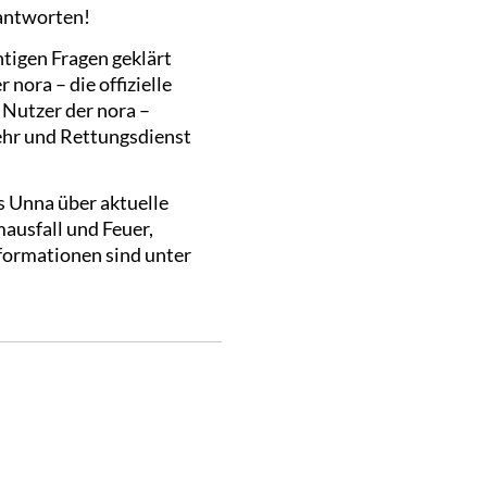
 antworten!
chtigen Fragen geklärt
nora – die offizielle
Nutzer der nora –
ehr und Rettungsdienst
 Unna über aktuelle
usfall und Feuer,
formationen sind unter