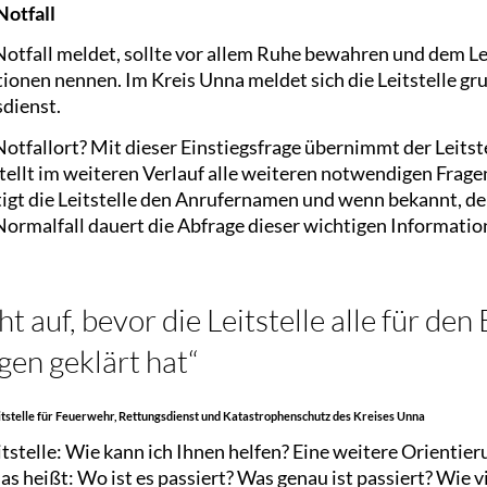
Notfall
Notfall meldet, sollte vor allem Ruhe bewahren und dem L
ionen nennen. Im Kreis Unna meldet sich die Leitstelle gr
dienst.
 Notfallort? Mit dieser Einstiegsfrage übernimmt der Leits
ellt im weiteren Verlauf alle weiteren notwendigen Frage
ötigt die Leitstelle den Anrufernamen und wenn bekannt, 
Normalfall dauert die Abfrage dieser wichtigen Informatio
ht auf, bevor die Leitstelle alle für den
gen geklärt hat“
eitstelle für Feuerwehr, Rettungsdienst und Katastrophenschutz des Kreises Unna
itstelle: Wie kann ich Ihnen helfen? Eine weitere Orientier
s heißt: Wo ist es passiert? Was genau ist passiert? Wie v