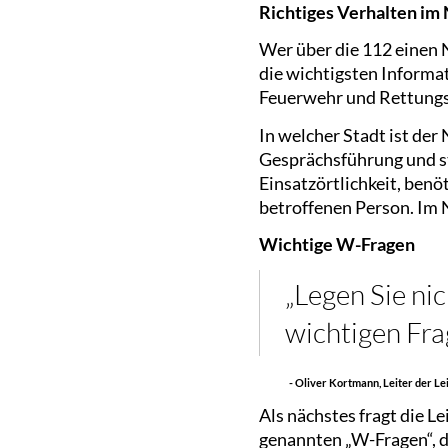
Richtiges Verhalten im 
Wer über die 112 einen 
die wichtigsten Informat
Feuerwehr und Rettungs
In welcher Stadt ist der
Gesprächsführung und st
Einsatzörtlichkeit, ben
betroffenen Person. Im 
Wichtige W-Fragen
„Legen Sie nic
wichtigen Fra
- Oliver Kortmann, Leiter der L
Als nächstes fragt die Le
genannten „W-Fragen“, da