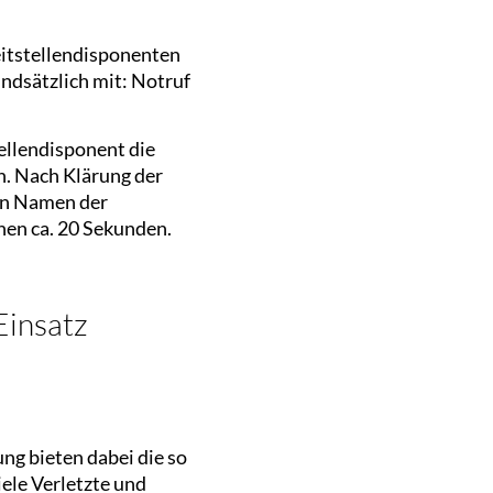
eitstellendisponenten
undsätzlich mit: Notruf
tellendisponent die
n. Nach Klärung der
den Namen der
nen ca. 20 Sekunden.
 Einsatz
ung bieten dabei die so
iele Verletzte und