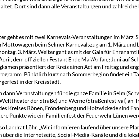
haltet. Dort sind dann alle Veranstaltungen und zahlreiche
iter geht es mit zwei Karnevals-Veranstaltungen im März. 
en Mottowagen beim Selmer Karnevalszug am 1. März und
ntag, 3. März. Weiter geht es mit der Gala für Ehrenamtl
pril, dem offiziellen Festakt Ende Mai/Anfang Juni auf S
gkamen präsentiert der Kreis einen Act am Freitag und eng
ogramm. Pünktlich kurz nach Sommerbeginn findet ein Tag
gerfest in der Kreisstadt.
dann Veranstaltungen für die ganze Familie in Selm (Sch
Welttheater der Straße) und Werne (Straßenfestival) an. I
 Kreises Bönen, Fröndenberg und Holzwickede sind Fam
re Punkte wie ein Familienfest der Feuerwehr Lünen wer
 so Landrat Löhr. „Wir informieren laufend über unsere Pl
über die Internetseite, Social-Media-Kanäle und die lokal