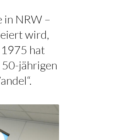
se in NRW –
eiert wird,
 1975 hat
n 50-jährigen
andel“.