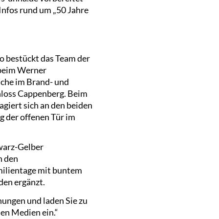
 Infos rund um „50 Jahre
So bestückt das Team der
 beim Werner
iche im Brand- und
chloss Cappenberg. Beim
agiert sich an den beiden
 der offenen Tür im
warz-Gelber
n den
ilientage mit buntem
den ergänzt.
anungen und laden Sie zu
en Medien ein.“