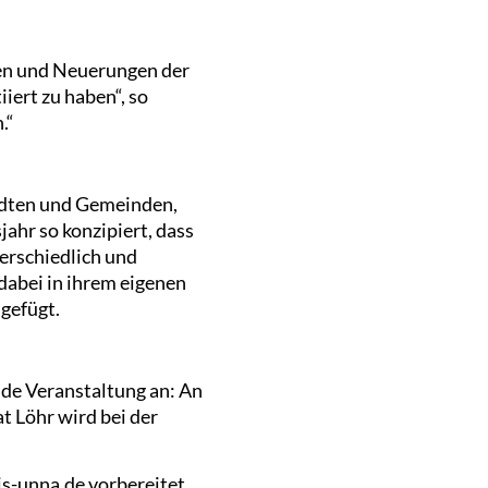
gen und Neuerungen der
iert zu haben“, so
.“
tädten und Gemeinden,
ahr so konzipiert, dass
terschiedlich und
dabei in ihrem eigenen
gefügt.
nde Veranstaltung an: An
t Löhr wird bei der
is-unna.de vorbereitet