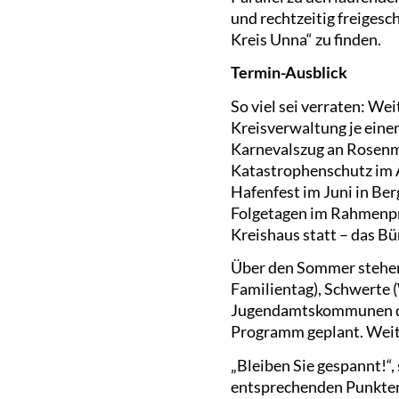
und rechtzeitig freigesc
Kreis Unna“ zu finden.
Termin-Ausblick
So viel sei verraten: We
Kreisverwaltung je ein
Karnevalszug an Rosenmo
Katastrophenschutz im A
Hafenfest im Juni in Ber
Folgetagen im Rahmenpr
Kreishaus statt – das Bür
Über den Sommer stehen 
Familientag), Schwerte (
Jugendamtskommunen des
Programm geplant. Weite
„Bleiben Sie gespannt!“,
entsprechenden Punkten 