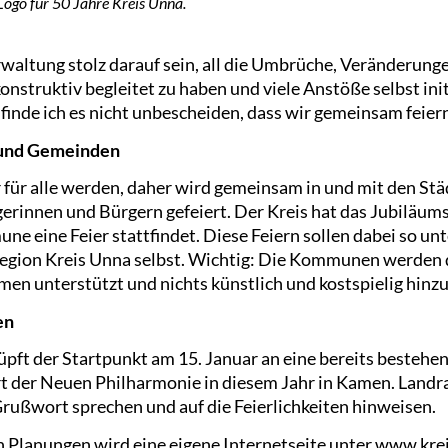
Logo für 50 Jahre Kreis Unna.
rwaltung stolz darauf sein, all die Umbrüche, Veränderun
onstruktiv begleitet zu haben und viele Anstöße selbst initi
finde ich es nicht unbescheiden, dass wir gemeinsam feiern
 und Gemeinden
hr für alle werden, daher wird gemeinsam in und mit den S
rinnen und Bürgern gefeiert. Der Kreis hat das Jubiläumsj
ne eine Feier stattfindet. Diese Feiern sollen dabei so un
Region Kreis Unna selbst. Wichtig: Die Kommunen werden 
n unterstützt und nichts künstlich und kostspielig hinzu
en
üpft der Startpunkt am 15. Januar an eine bereits bestehe
rt der Neuen Philharmonie in diesem Jahr in Kamen. Landra
Grußwort sprechen und auf die Feierlichkeiten hinweisen.
en Planungen wird eine eigene Internetseite unter www.kre