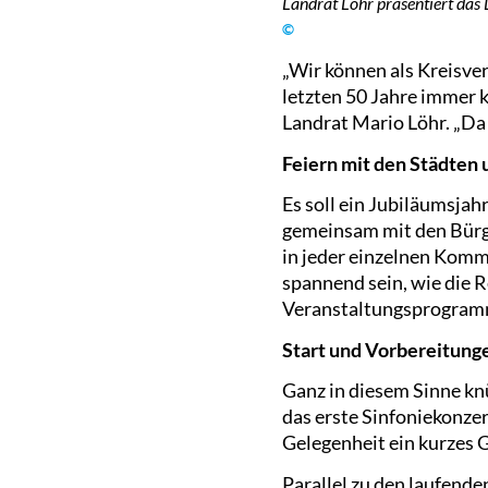
Landrat Löhr präsentiert das 
©
„Wir können als Kreisve
letzten 50 Jahre immer k
Landrat Mario Löhr. „Da 
Feiern mit den Städten
Es soll ein Jubiläumsja
gemeinsam mit den Bürge
in jeder einzelnen Kommu
spannend sein, wie die 
Veranstaltungsprogramme
Start und Vorbereitung
Ganz in diesem Sinne kn
das erste Sinfoniekonze
Gelegenheit ein kurzes 
Parallel zu den laufend