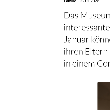
Familie
–
22.01.2026
Das Museum 
interessant
Januar könn
ihren Eltern
in einem Co