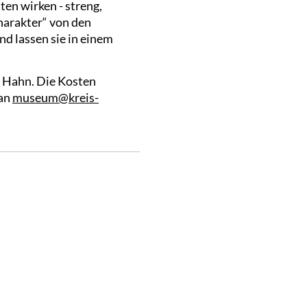
en wirken - streng,
harakter“ von den
d lassen sie in einem
e Hahn. Die Kosten
 an
museum@kreis-