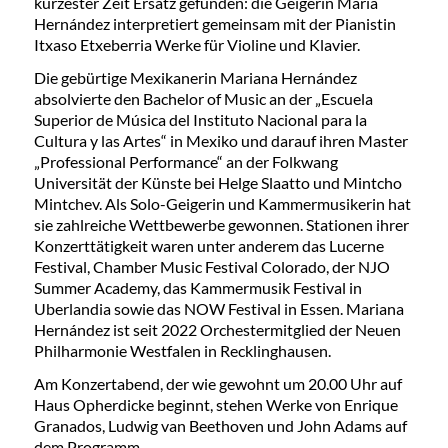
kürzester Zeit Ersatz gefunden: die Geigerin Maria
Hernández interpretiert gemeinsam mit der Pianistin
Itxaso Etxeberria Werke für Violine und Klavier.
Die gebürtige Mexikanerin Mariana Hernández
absolvierte den Bachelor of Music an der „Escuela
Superior de Música del Instituto Nacional para la
Cultura y las Artes“ in Mexiko und darauf ihren Master
„Professional Performance“ an der Folkwang
Universität der Künste bei Helge Slaatto und Mintcho
Mintchev. Als Solo-Geigerin und Kammermusikerin hat
sie zahlreiche Wettbewerbe gewonnen. Stationen ihrer
Konzerttätigkeit waren unter anderem das Lucerne
Festival, Chamber Music Festival Colorado, der NJO
Summer Academy, das Kammermusik Festival in
Uberlandia sowie das NOW Festival in Essen. Mariana
Hernández ist seit 2022 Orchestermitglied der Neuen
Philharmonie Westfalen in Recklinghausen.
Am Konzertabend, der wie gewohnt um 20.00 Uhr auf
Haus Opherdicke beginnt, stehen Werke von Enrique
Granados, Ludwig van Beethoven und John Adams auf
dem Programm.