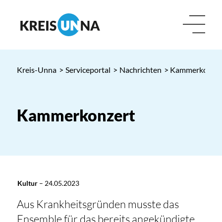
Kreis-Unna
>
Serviceportal
>
Nachrichten
> Kammerkonzer
Kammerkonzert
Kultur
–
24.05.2023
Aus Krankheitsgründen musste das
Ensemble für das bereits angekündigte