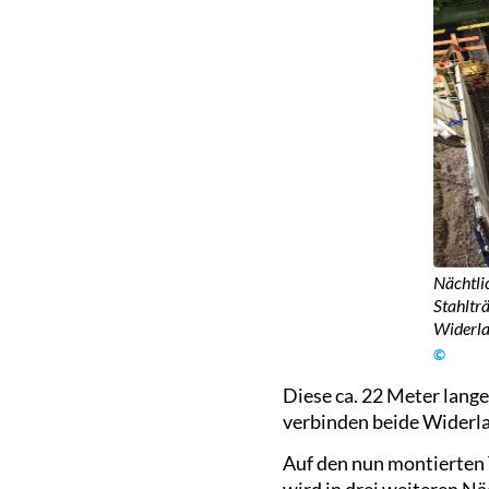
Nächtli
Stahltr
Widerla
©
Diese ca. 22 Meter lang
verbinden beide Widerla
Auf den nun montierten
wird in drei weiteren Nä