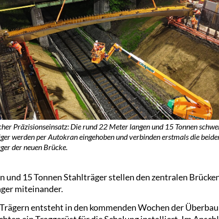
cher Präzisionseinsatz: Die rund 22 Meter langen und 15 Tonnen schwe
äger werden per Autokran eingehoben und verbinden erstmals die beide
ger der neuen Brücke.
en und 15 Tonnen Stahlträger stellen den zentralen Brücke
ger miteinander.
 Trägern entsteht in den kommenden Wochen der Überbau 
chten ein Traggerüst für die Schalung installiert. Im Ansch