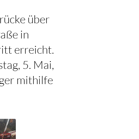
rücke über
aße in
tt erreicht.
tag, 5. Mai,
ger mithilfe