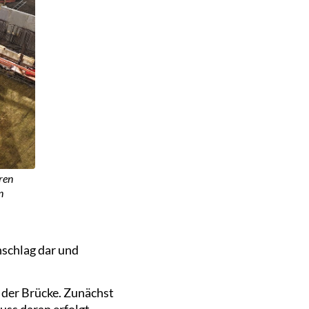
ren
n
nschlag dar und
der Brücke. Zunächst
luss daran erfolgt