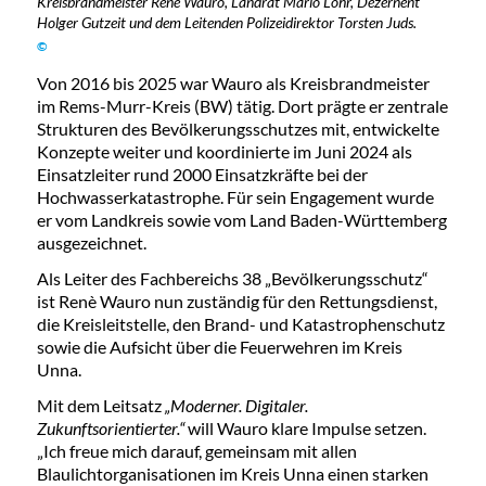
Kreisbrandmeister René Wauro, Landrat Mario Löhr, Dezernent
Holger Gutzeit und dem Leitenden Polizeidirektor Torsten Juds.
©
Von 2016 bis 2025 war Wauro als Kreisbrandmeister
im Rems-Murr-Kreis (BW) tätig. Dort prägte er zentrale
Strukturen des Bevölkerungsschutzes mit, entwickelte
Konzepte weiter und koordinierte im Juni 2024 als
Einsatzleiter rund 2000 Einsatzkräfte bei der
Hochwasserkatastrophe. Für sein Engagement wurde
er vom Landkreis sowie vom Land Baden-Württemberg
ausgezeichnet.
Als Leiter des Fachbereichs 38 „Bevölkerungsschutz“
ist Renè Wauro nun zuständig für den Rettungsdienst,
die Kreisleitstelle, den Brand- und Katastrophenschutz
sowie die Aufsicht über die Feuerwehren im Kreis
Unna.
Mit dem Leitsatz
„Moderner. Digitaler.
Zukunftsorientierter.“
will Wauro klare Impulse setzen.
„Ich freue mich darauf, gemeinsam mit allen
Blaulichtorganisationen im Kreis Unna einen starken