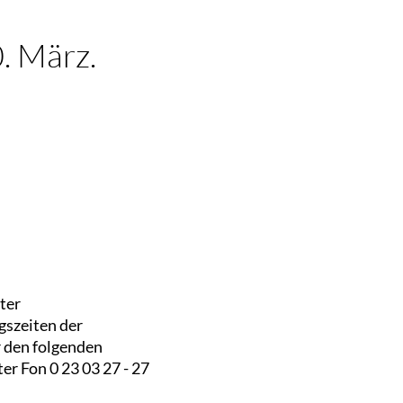
. März.
ter
gszeiten der
 den folgenden
er Fon 0 23 03 27 - 27