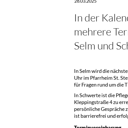
28.03.2025
In der Kalen
mehrere Ter
Selm und Sc
In Selm wird die nächste
Uhr im Pfarrheim St. St
für Fragen rund um die 
In Schwerte ist die Pfl
Kleppingstraße 4 zu erre
persönliche Gespräche z
ist barrierefrei und erfo
Terminvereinbarung