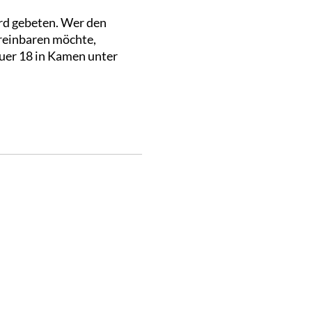
ird gebeten. Wer den
reinbaren möchte,
uer 18 in Kamen unter