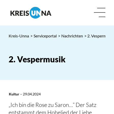
Kreis-Unna
>
Serviceportal
>
Nachrichten
> 2. Vespermusik
2. Vespermusik
Kultur
–
29.04.2024
„Ich bin die Rose zu Saron…“ Der Satz
entstammt dem Hohelied der Liebe,