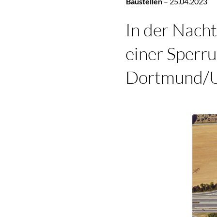
Baustellen
–
25.04.2023
In der Nach
einer Sperru
Dortmund/U