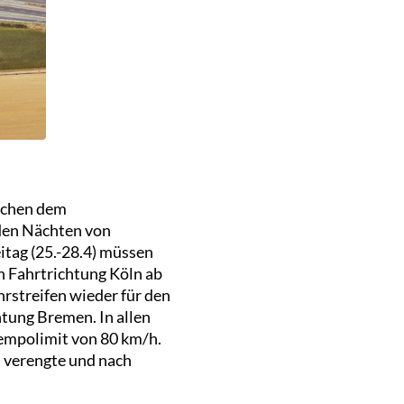
ischen dem
den Nächten von
tag (25.-28.4) müssen
in Fahrtrichtung Köln ab
hrstreifen wieder für den
htung Bremen. In allen
Tempolimit von 80 km/h.
 verengte und nach