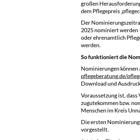
großen Herausforderunge
dem Pflegepreis ‚pflege
Der Nominierungszeitra
2025 nominiert werden – 
oder ehrenamtlich Pfle
werden.
So funktioniert die No
Nominierungen können a
pflegeberatung.de/pfle
Download und Ausdrucke
Voraussetzung ist, dass
zugutekommen bzw. nomin
Menschen im Kreis Unna
Die ersten Nominierunge
vorgestellt.