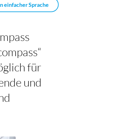
in einfacher Sprache
ompass
ecompass“
glich für
gende und
und