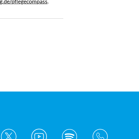
g.de/pflegecompass
.