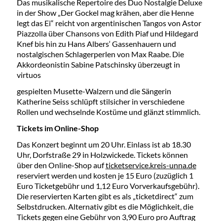
Das musikalische Repertoire des Duo Nostalgie Deluxe
in der Show „Der Gockel mag krähen, aber die Henne
legt das Ei“ reicht von argentinischen Tangos von Astor
Piazzolla über Chansons von Edith Piaf und Hildegard
Knef bis hin zu Hans Albers‘ Gassenhauern und
nostalgischen Schlagerperlen von Max Raabe. Die
Akkordeonistin Sabine Patschinsky überzeugt in
virtuos
gespielten Musette-Walzern und die Sängerin
Katherine Seiss schlüpft stilsicher in verschiedene
Rollen und wechselnde Kostüme und glänzt stimmlich.
Tickets im Online-Shop
Das Konzert beginnt um 20 Uhr. Einlass ist ab 18.30
Uhr, Dorfstraße 29 in Holzwickede. Tickets können
über den Online-Shop auf
ticketservice.kreis-unna.de
reserviert werden und kosten je 15 Euro (zuzüglich 1
Euro Ticketgebühr und 1,12 Euro Vorverkaufsgebühr).
Die reservierten Karten gibt es als „ticketdirect“ zum
Selbstdrucken. Alternativ gibt es die Möglichkeit, die
Tickets gegen eine Gebühr von 3,90 Euro pro Auftrag