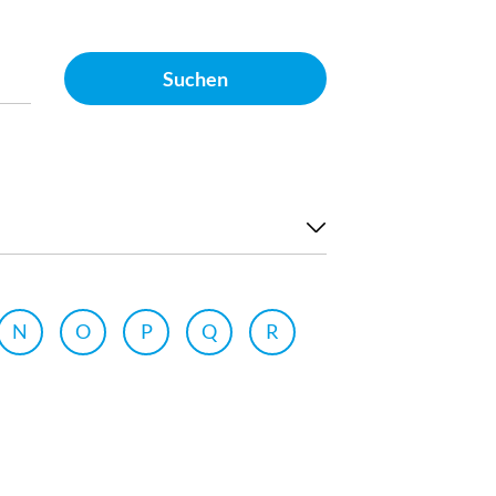
Suchen
N
O
P
Q
R