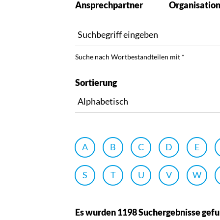
Ansprechpartner
Organisatio
Suche nach Wortbestandteilen mit *
Sortierung
A
B
C
D
E
S
T
U
V
W
Es wurden 1198 Suchergebnisse gef