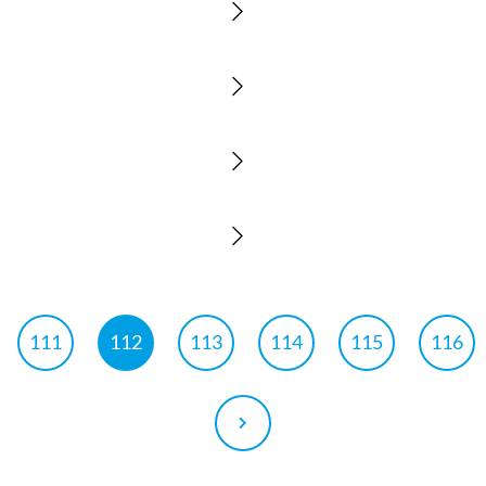
111
112
113
114
115
116