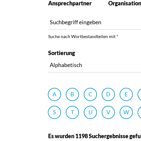
Ansprechpartner
Organisatio
Suche nach Wortbestandteilen mit *
Sortierung
A
B
C
D
E
S
T
U
V
W
Es wurden 1198 Suchergebnisse gef