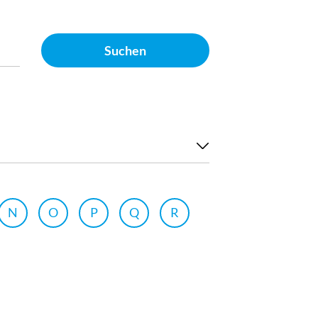
Suchen
N
O
P
Q
R