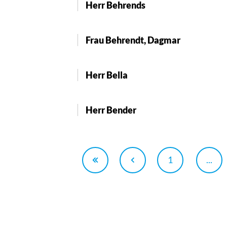
Herr Behrends
Frau Behrendt, Dagmar
Herr Bella
Herr Bender
1
...