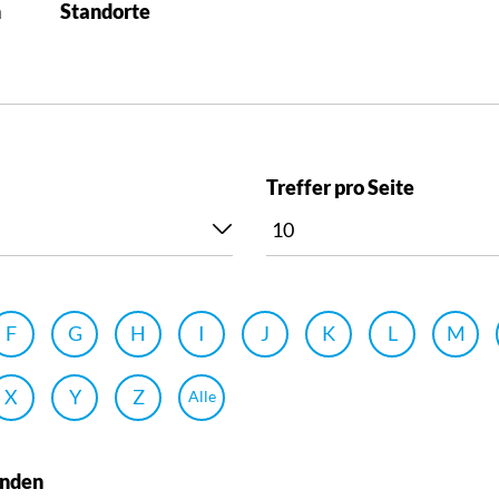
n
Standorte
Treffer pro Seite
F
G
H
I
J
K
L
M
X
Y
Z
Alle
unden