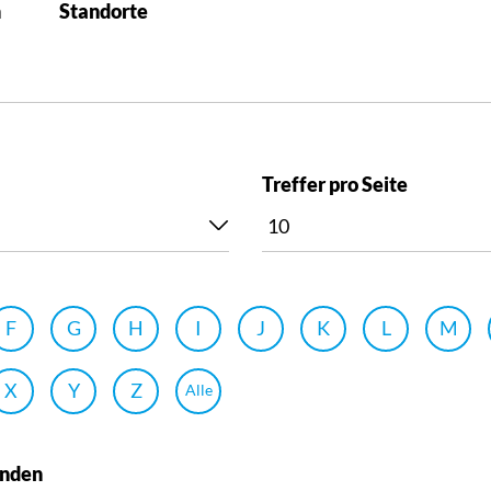
n
Standorte
Treffer pro Seite
F
G
H
I
J
K
L
M
X
Y
Z
Alle
unden