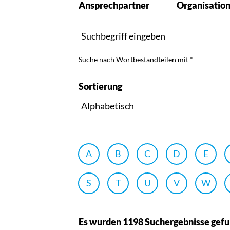
Ansprechpartner
Organisatio
Suche nach Wortbestandteilen mit *
Sortierung
A
B
C
D
E
S
T
U
V
W
Es wurden 1198 Suchergebnisse gef