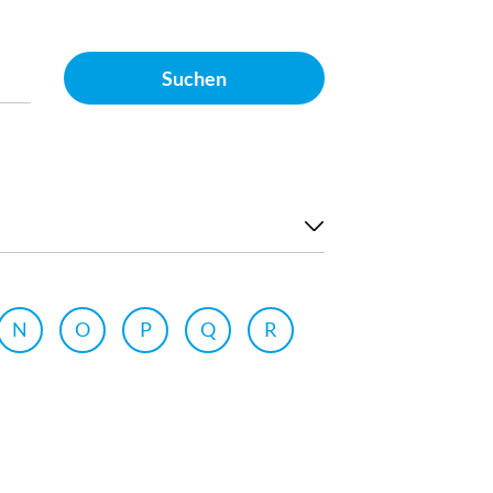
Suchen
N
O
P
Q
R