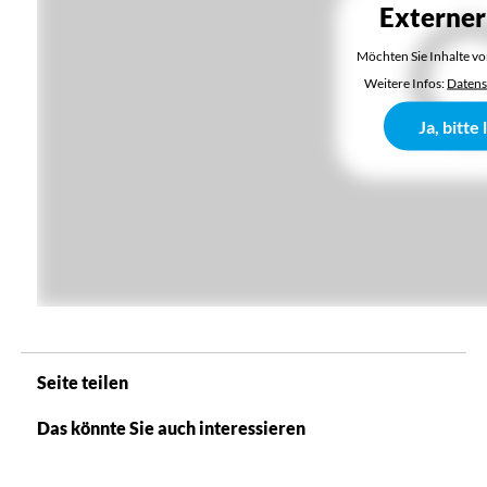
Externer
Möchten Sie Inhalte v
Weitere Infos:
Datens
Ja, bitte
Seite teilen
Das könnte Sie auch interessieren