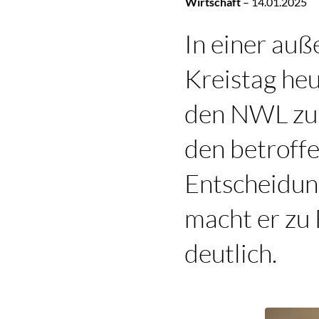
Wirtschaft
–
14.01.2025
In einer auß
Kreistag he
den NWL zu.
den betroff
Entscheidun
macht er zu 
deutlich.