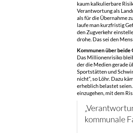
kaum kalkulierbare Risi
Verantwortung als Landr
als für die Übernahme zu
laufe man kurzfristig Ge
den Zugverkehr einstell
drohe. Das sei den Mens
Kommunen über beide O
Das Millionenrisiko bleib
der die Medien gerade ü
Sportstätten und Schwim
nicht“, so Löhr. Dazu kä
erheblich belastet seien.
einzugehen, mit dem Risi
„Verantwortun
kommunale Fam