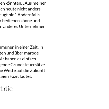
den könnten.
„Aus meiner
ch heute nicht anders,
ugt bin.“ Andernfalls
hr bedienen könne und
ein anderes Unternehmen
mmunen in einer Zeit, in
hten und über marode
ir haben es einfach
eigende Grundsteuersätze
ine Wette auf die Zukunft
Sein Fazit lautet:
t die