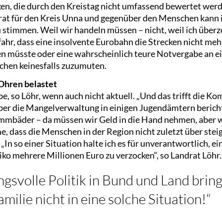
ken, die durch den Kreistag nicht umfassend bewertet wer
at für den Kreis Unna und gegenüber den Menschen kann i
 stimmen. Weil wir handeln müssen – nicht, weil ich überze
fahr, dass eine insolvente Eurobahn die Strecken nicht me
en müsste oder eine wahrscheinlich teure Notvergabe an 
chen keinesfalls zuzumuten.
hren belastet
e, so Löhr, wenn auch nicht aktuell. „Und das trifft die Ko
ber die Mangelverwaltung in einigen Jugendämtern beric
mbäder – da müssen wir Geld in die Hand nehmen, aber w
me, dass die Menschen in der Region nicht zuletzt über st
 „In so einer Situation halte ich es für unverantwortlich, e
ko mehrere Millionen Euro zu verzocken“, so Landrat Löhr. 
gsvolle Politik in Bund und Land bring
ilie nicht in eine solche Situation!“