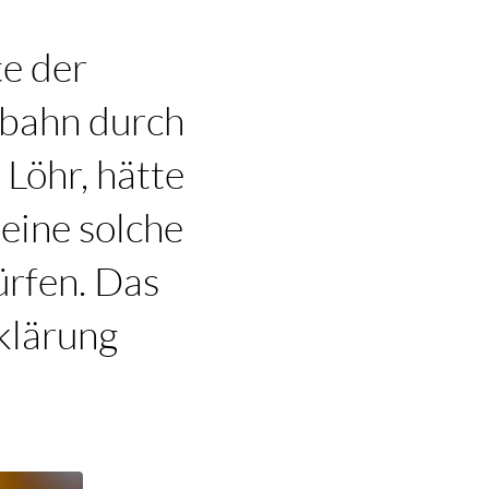
te der
obahn durch
Löhr, hätte
eine solche
rfen. Das
rklärung