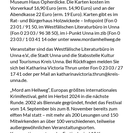
Museum Haus Opherdicke. Die Karten kosten im
Vorverkauf 16,90 Euro (erm. 14,90 Euro) und an der
Abendkasse 22 Euro (erm. 19 Euro). Karten gibt es im
Rat- und Bürgerhaus Holzwickede – Infopoint (Fon 0
23 01 / 91 50, im Westfälischen Literaturbüro in Unna
(Fon 0 23 03 / 96 38 50), im i-Punkt Unna im zib (Fon 0
23 03 / 1 03 41 14 oder unter www.mordamhellweg.de
Veranstalter sind das Westfälische Literaturbüro in
Unna e.V., die Stadt Unna und die Stabsstelle Kultur
und Tourismus Kreis Unna. Bei Rückfragen melden Sie
sich bei Katharina Victoria Thrun unter Fon 0 23 03 / 27
17 41 oder per Mail an katharinavictoria.thrun@kreis-
unna.de.
„Mord am Hellweg“, Europas größtes internationales
Krimifestival, geht im Herbst 2024 in die nächste
Runde. 2002 als Biennale gegründet, findet das Festival
vom 14. September bis zum 8. November bereits zum
elften Mal statt – mit mehr als 200 Lesungen und 150
Mitwirkenden an über 100 verschiedenen, teilweise
außergewöhnlichen Veranstaltungsorten.