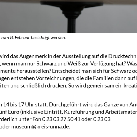
 zum 8. Februar besichtigt werden.
rd das Augenmerk in der Ausstellung auf die Drucktechni
n, wenn man nur Schwarz und Weiß zur Verfügung hat? Wa
emente herausstellen? Entscheidet man sich für Schwarz od
gen entstehen Vorzeichnungen, die die Familien dann auf 
en und schließlich drucken. So wird gemeinsam ein krea
14 bis 17 Uhr statt. Durchgeführt wird das Ganze von Ant
ünf Euro (inklusive Eintritt, Kurzführung und Arbeitsmateria
derlich unter Fon 0 23 03 27 50 41 oder 0 23 03
 oder
museum@kreis-unna.de
.