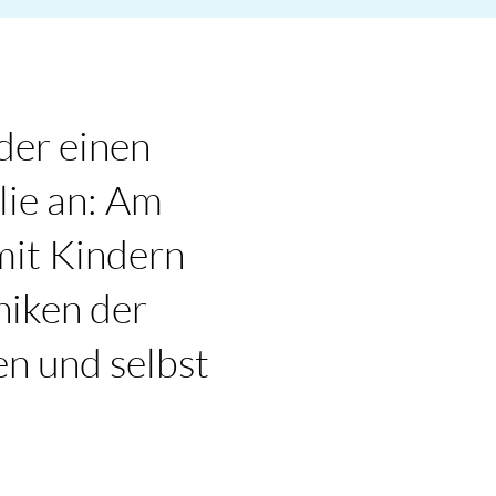
der einen
ie an: Am
mit Kindern
niken der
en und selbst