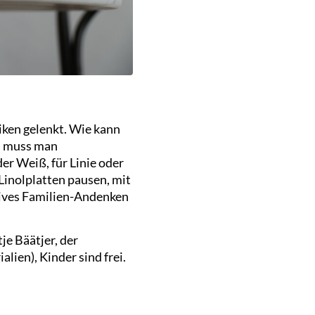
ken gelenkt. Wie kann
s muss man
er Weiß, für Linie oder
Linolplatten pausen, mit
tives Familien-Andenken
je Bäätjer, der
lien), Kinder sind frei.