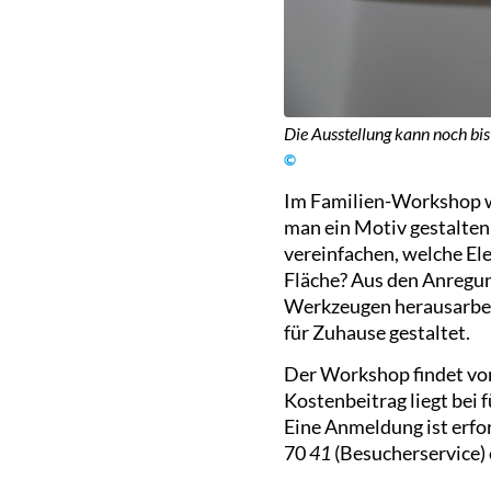
Die Ausstellung kann noch bis
©
Im Familien-Workshop wi
man ein Motiv gestalte
vereinfachen, welche El
Fläche? Aus den Anregun
Werkzeugen herausarbeit
für Zuhause gestaltet.
Der Workshop findet von 
Kostenbeitrag liegt bei f
Eine Anmeldung ist erfor
70
41
(Besucherservice)