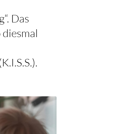
g“. Das
o diesmal
.I.S.S.).