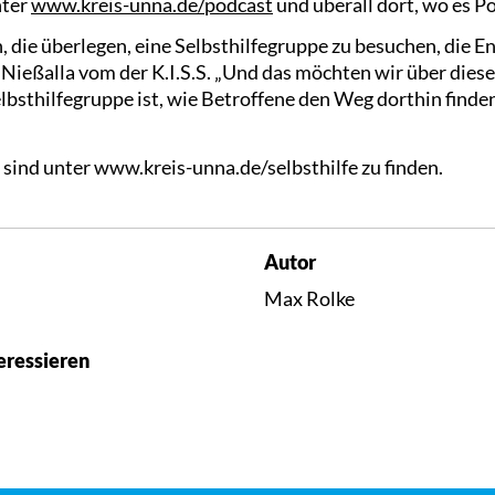
nter
www.kreis-unna.de/podcast
und überall dort, wo es Po
die überlegen, eine Selbsthilfegruppe zu besuchen, die E
a Nießalla vom der K.I.S.S. „Und das möchten wir über dies
elbsthilfegruppe ist, wie Betroffene den Weg dorthin finde
fe sind unter www.kreis-unna.de/selbsthilfe zu finden.
Autor
Max Rolke
eressieren