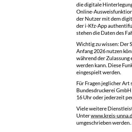
die digitale Hinterlegu
Online-Ausweisfunktion 
der Nutzer mit dem digi
der i-Kfz-App authentif
stehen die Daten des Fah
Wichtig zu wissen: Der 
Anfang 2026 nutzen könne
während der Zulassung e
werden kann. Diese Funkt
eingespielt werden.
Für Fragen jeglicher Ar
Bundesdruckerei GmbH (b
16 Uhr oder jederzeit pe
Viele weitere Dienstleis
Unter
www.kreis-unna.d
umgeschrieben werden. 