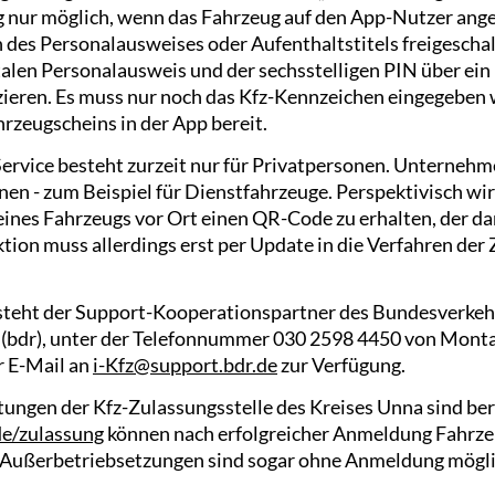
ng nur möglich, wenn das Fahrzeug auf den App-Nutzer ange
des Personalausweises oder Aufenthaltstitels freigeschalt
talen Personalausweis und der sechsstelligen PIN über ei
izieren. Es muss nur noch das Kfz-Kennzeichen eingegeben
rzeugscheins in der App bereit.
Service besteht zurzeit nur für Privatpersonen. Unternehm
n - zum Beispiel für Dienstfahrzeuge. Perspektivisch wir
ines Fahrzeugs vor Ort einen QR-Code zu erhalten, der da
ion muss allerdings erst per Update in die Verfahren der 
t steht der Support-Kooperationspartner des Bundesverkeh
dr), unter der Telefonnummer 030 2598 4450 von Montag 
r E-Mail an
i-Kfz@support.bdr.de
zur Verfügung.
tungen der Kfz-Zulassungsstelle des Kreises Unna sind bere
e/zulassung
können nach erfolgreicher Anmeldung Fahrze
Außerbetriebsetzungen sind sogar ohne Anmeldung mögli