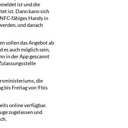
meldet ist und die
et ist. Dann kann sich
n NFC-fähiges Handy in
 werden, und danach
en sollen das Angebot ab
d es auch möglich sein,
nn in der App gescannt
Zulassungsstelle
rsministeriums, die
bis Freitag von 9 bis
its online verfügbar.
uge zugelassen und
ch.