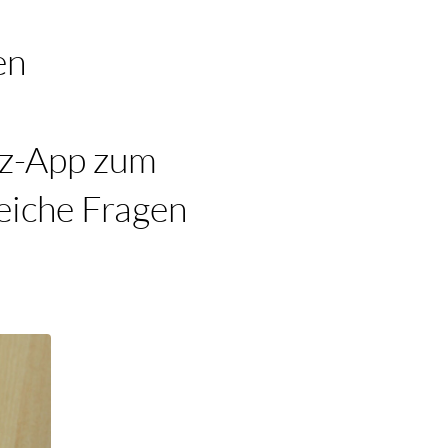
en
fz-App zum
eiche Fragen