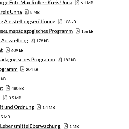
orge Foto Max Rolke - Kreis Unna
6.1 MB
Kreis Unna
8 MB
ng Ausstellungseröffnung
108 kB
 Museumspädagogisches Programm
156 kB
r Ausstellung
178 kB
ht
609 kB
spädagogisches Programm
182 kB
programm
204 kB
 kB
ht
480 kB
g
3.5 MB
eit und Ordnung
1.4 MB
.5 MB
d Lebensmittelüberwachung
1 MB