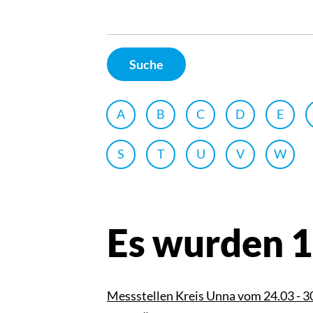
Suche
A
B
C
D
E
S
T
U
V
W
Es wurden 
Messstellen Kreis Unna vom 24.03 - 3