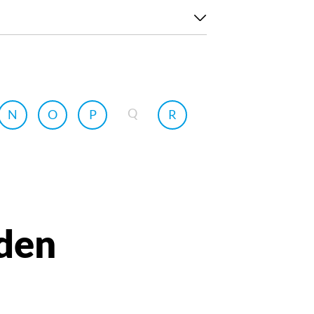
Q
N
O
P
R
den