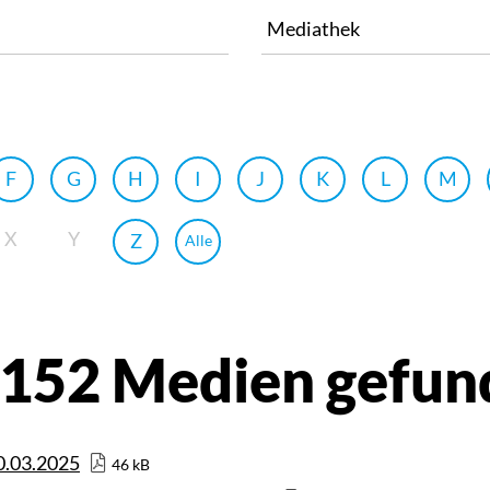
F
G
H
I
J
K
L
M
X
Y
Z
Alle
1152 Medien gefun
0.03.2025
46 kB