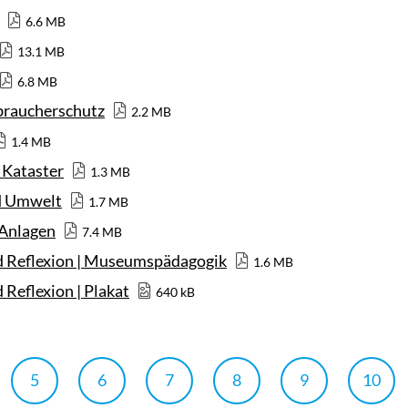
6.6 MB
13.1 MB
6.8 MB
braucherschutz
2.2 MB
1.4 MB
 Kataster
1.3 MB
nd Umwelt
1.7 MB
 Anlagen
7.4 MB
nd Reflexion | Museumspädagogik
1.6 MB
 Reflexion | Plakat
640 kB
5
6
7
8
9
10