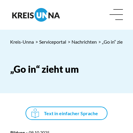
Kreis-Unna
>
Serviceportal
>
Nachrichten
> „Go in“ zieht u
„Go in“ zieht um
Text in einfacher Sprache
Bildung
–
09.10.2025