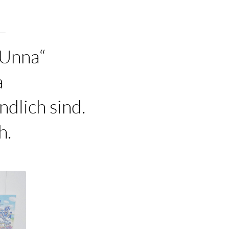
–
 Unna“
a
ndlich sind.
h.