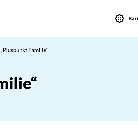
Barr
 „Pluspunkt Familie“
ilie“