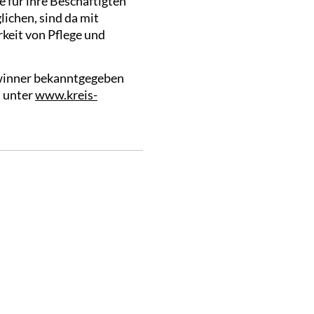
 für ihre Beschäftigten
lichen, sind da mit
rkeit von Pflege und
winner bekanntgegeben
t unter
www.kreis-