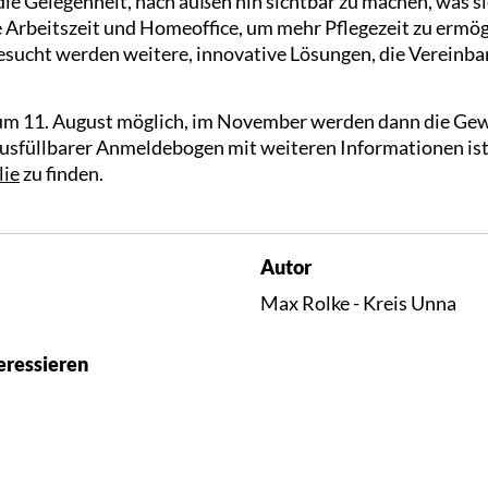
e Gelegenheit, nach außen hin sichtbar zu machen, was sie
e Arbeitszeit und Homeoffice, um mehr Pflegezeit zu ermög
esucht werden weitere, innovative Lösungen, die Vereinba
um 11. August möglich, im November werden dann die Ge
ausfüllbarer Anmeldebogen mit weiteren Informationen is
lie
zu finden.
Autor
Max Rolke - Kreis Unna
eressieren