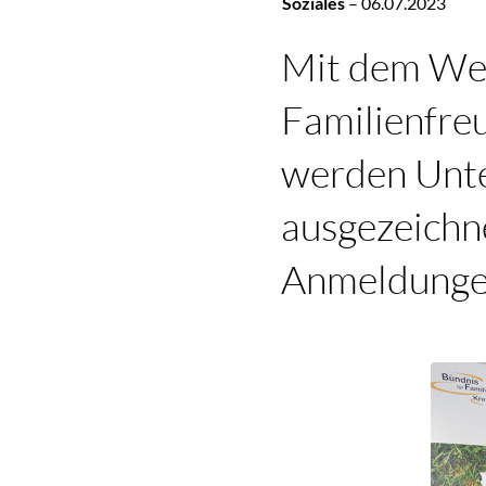
Soziales
–
06.07.2023
Mit dem Wet
Familienfre
werden Unt
ausgezeichne
Anmeldungen