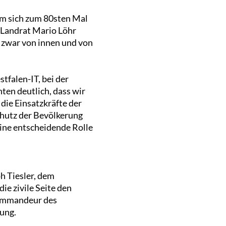
dem sich zum 80sten Mal
e Landrat Mario Löhr
d zwar von innen und von
tfalen-IT, bei der
en deutlich, dass wir
 die Einsatzkräfte der
chutz der Bevölkerung
eine entscheidende Rolle
h Tiesler, dem
e zivile Seite den
Kommandeur des
ung.