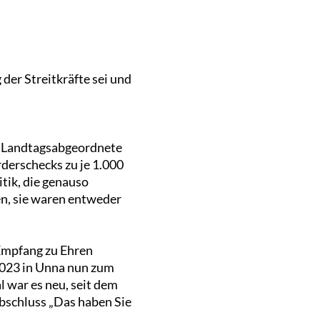
der Streitkräfte sei und
ie Landtagsabgeordnete
derschecks zu je 1.000
tik, die genauso
n, sie waren entweder
Empfang zu Ehren
2023 in Unna nun zum
l war es neu, seit dem
Abschluss „Das haben Sie