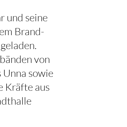
r und seine
dem Brand-
geladen.
rbänden von
 Unna sowie
e Kräfte aus
adthalle