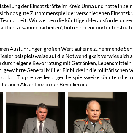
ufstellung der Einsatzkräfte im Kreis Unna und hatte in sei
 sich das gute Zusammenspiel der verschiedenen Einsatzkrä
 Teamarbeit. Wir werden die künftigen Herausforderungen
haftlich zusammenarbeiten“, hob er hervor und unterstrich
ihren Ausführungen großen Wert auf eine zunehmende Sens
esler beispielsweise auf die Notwendigkeit verwies sich 
 durch eigene Bevorratung mit Getränken, Lebensmitteln
, gewährte General Müller Einblicke in die militärischen 
plan. Truppenverlegungen beispielsweise könnten die Inf
he auch Akzeptanz in der Bevölkerung.