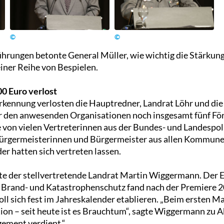
©
©
hrungen betonte General Müller, wie wichtig die Stärkung 
iner Reihe von Bespielen.
00 Euro verlost
erkennung verlosten die Hauptredner, Landrat Löhr und d
 den anwesenden Organisationen noch insgesamt fünf För
 von vielen Vertreterinnen aus der Bundes- und Landespoli
Bürgermeisterinnen und Bürgermeister aus allen Kommune
er hatten sich vertreten lassen.
te der stellvertretende Landrat Martin Wiggermann. Der 
 Brand- und Katastrophenschutz fand nach der Premiere 
soll sich fest im Jahreskalender etablieren. „Beim ersten Ma
tion – seit heute ist es Brauchtum“, sagte Wiggermann zu 
gement verdient.“