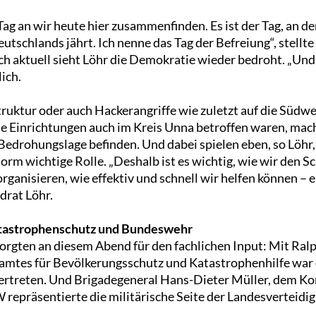
 Tag an wir heute hier zusammenfinden. Es ist der Tag, an 
eutschlands jährt. Ich nenne das Tag der Befreiung“, stellt
uch aktuell sieht Löhr die Demokratie wieder bedroht. „Un
ich.
truktur oder auch Hackerangriffe wie zuletzt auf die Südwes
Einrichtungen auch im Kreis Unna betroffen waren, macht
 Bedrohungslage befinden. Und dabei spielen eben, so Löhr,
rm wichtige Rolle. „Deshalb ist es wichtig, wie wir den S
organisieren, wie effektiv und schnell wir helfen können – 
ndrat Löhr.
atastrophenschutz und Bundeswehr
orgten an diesem Abend für den fachlichen Input: Mit Ralp
mtes für Bevölkerungsschutz und Katastrophenhilfe war di
ertreten. Und Brigadegeneral Hans-Dieter Müller, dem 
präsentierte die militärische Seite der Landesverteidig