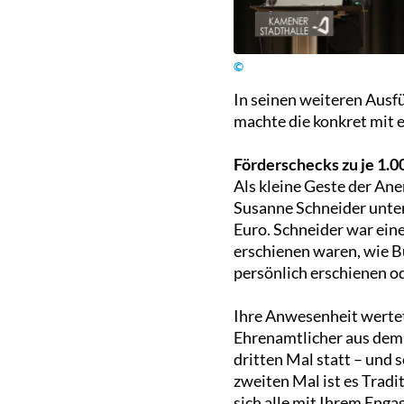
©
In seinen weiteren Ausfü
machte die konkret mit e
Förderschecks zu je 1.0
Als kleine Geste der An
Susanne Schneider unter
Euro. Schneider war eine
erschienen waren, wie 
persönlich erschienen od
Ihre Anwesenheit werte
Ehrenamtlicher aus dem
dritten Mal statt – und 
zweiten Mal ist es Tradi
sich alle mit Ihrem Enga