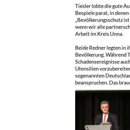
Tiesler lobte die gute A
Bespiele parat, in denen
„Bevölkerungsschutz ist
wenn wir alle partnersc
Arbeit im Kreis Unna.
Beide Redner legten in 
Bevölkerung. Während Ti
Schadensereignisse auch
Utensilien vorzubereiten
sogenannten Deutschland
beanspruchen. Das brauc