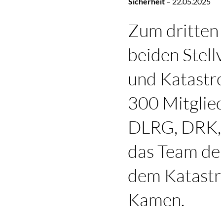
Sicherheit
–
22.05.2025
Zum dritten
beiden Stel
und Katastr
300 Mitglie
DLRG, DRK,
das Team der
dem Katastro
Kamen.