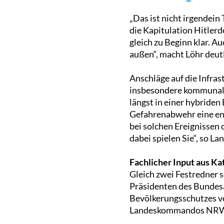
„Das ist nicht irgendein
die Kapitulation Hitlerd
gleich zu Beginn klar. A
außen“, macht Löhr deutl
Anschläge auf die Infras
insbesondere kommunale 
längst in einer hybriden
Gefahrenabwehr eine eno
bei solchen Ereignissen 
dabei spielen Sie“, so La
Fachlicher Input aus K
Gleich zwei Festredner s
Präsidenten des Bundesa
Bevölkerungsschutzes v
Landeskommandos NRW re