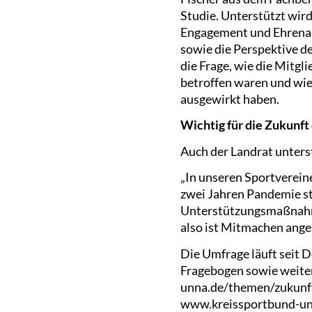
Studie. Unterstützt wir
Engagement und Ehrenamt
sowie die Perspektive de
die Frage, wie die Mitg
betroffen waren und wie
ausgewirkt haben.
Wichtig für die Zukunft
Auch der Landrat unterst
„In unseren Sportvereine
zwei Jahren Pandemie ste
Unterstützungsmaßnahmen
also ist Mitmachen ange
Die Umfrage läuft seit 
Fragebogen sowie weite
unna.de/themen/zukunft
www.kreissportbund-un