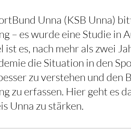
ortBund Unna (KSB Unna) bit
g – es wurde eine Studie in A
l ist es, nach mehr als zwei Ja
emie die Situation in den Sp
besser zu verstehen und den 
g zu erfassen. Hier geht es d
is Unna zu stärken.