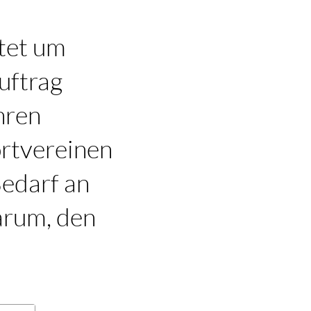
tet um
uftrag
hren
ortvereinen
Bedarf an
arum, den