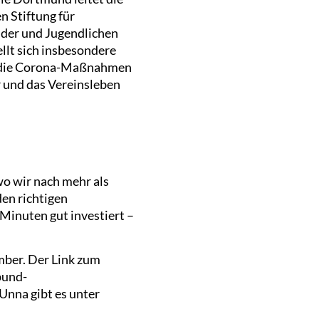
n Stiftung für
nder und Jugendlichen
llt sich insbesondere
ch die Corona-Maßnahmen
 und das Vereinsleben
wo wir nach mehr als
den richtigen
Minuten gut investiert –
mber. Der Link zum
bund-
nna gibt es unter