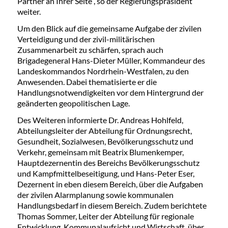
Partner an Ihrer Seite“, so der Regierungspräsident
weiter.
Um den Blick auf die gemeinsame Aufgabe der zivilen
Verteidigung und der zivil-militärischen
Zusammenarbeit zu schärfen, sprach auch
Brigadegeneral Hans-Dieter Müller, Kommandeur des
Landeskommandos Nordrhein-Westfalen, zu den
Anwesenden. Dabei thematisierte er die
Handlungsnotwendigkeiten vor dem Hintergrund der
geänderten geopolitischen Lage.
Des Weiteren informierte Dr. Andreas Hohlfeld,
Abteilungsleiter der Abteilung für Ordnungsrecht,
Gesundheit, Sozialwesen, Bevölkerungsschutz und
Verkehr, gemeinsam mit Beatrix Blumenkemper,
Hauptdezernentin des Bereichs Bevölkerungsschutz
und Kampfmittelbeseitigung, und Hans-Peter Eser,
Dezernent in eben diesem Bereich, über die Aufgaben
der zivilen Alarmplanung sowie kommunalen
Handlungsbedarf in diesem Bereich. Zudem berichtete
Thomas Sommer, Leiter der Abteilung für regionale
Entwicklung, Kommunalaufsicht und Wirtschaft, über