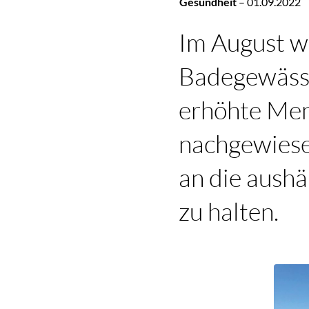
Gesundheit
–
01.09.2022
Im August w
Badegewässe
erhöhte Men
nachgewiese
an die aush
zu halten.