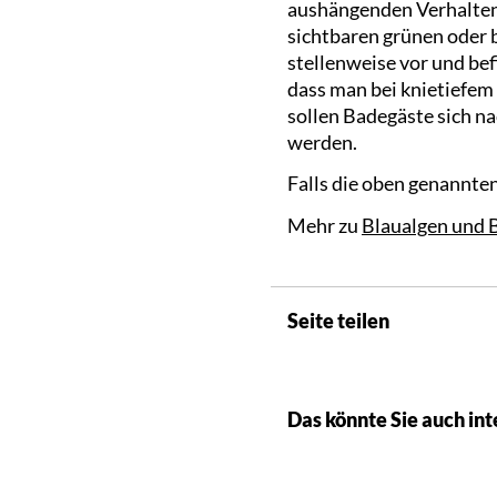
aushängenden Verhaltens
sichtbaren grünen oder 
stellenweise vor und bef
dass man bei knietiefem
sollen Badegäste sich n
werden.
Falls die oben genannte
Mehr zu
Blaualgen und
Seite teilen
Das könnte Sie auch int