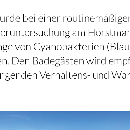
urde bei einer routinemäßige
runtersuchung am Horstmare
ge von Cyanobakterien (Blau
n. Den Badegästen wird empfo
ängenden Verhaltens- und Wa