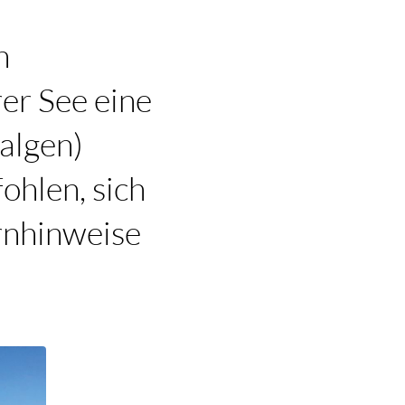
n
r See eine
algen)
hlen, sich
rnhinweise