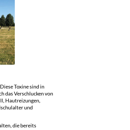
Diese Toxine sind in
ch das Verschlucken von
ll, Hautreizungen,
schulalter und
ten, die bereits