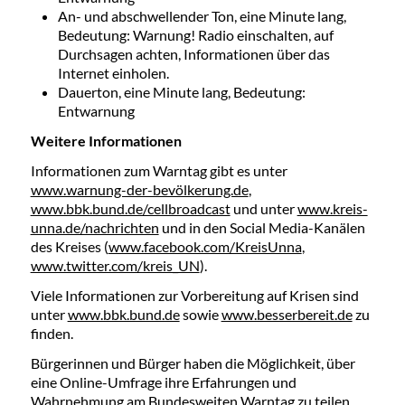
An- und abschwellender Ton, eine Minute lang,
Bedeutung: Warnung! Radio einschalten, auf
Durchsagen achten, Informationen über das
Internet einholen.
Dauerton, eine Minute lang, Bedeutung:
Entwarnung
Weitere Informationen
Informationen zum Warntag gibt es unter
www.warnung-der-bevölkerung.de
,
www.bbk.bund.de/cellbroadcast
und unter
www.kreis-
unna.de/nachrichten
und in den Social Media-Kanälen
des Kreises (
www.facebook.com/KreisUnna
,
www.twitter.com/kreis_UN
).
Viele Informationen zur Vorbereitung auf Krisen sind
unter
www.bbk.bund.de
sowie
www.besserbereit.de
zu
finden.
Bürgerinnen und Bürger haben die Möglichkeit, über
eine Online-Umfrage ihre Erfahrungen und
Wahrnehmung am Bundesweiten Warntag zu teilen.