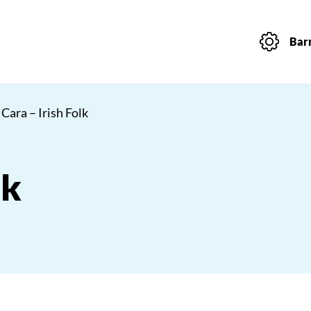
Barr
 Cara – Irish Folk
lk