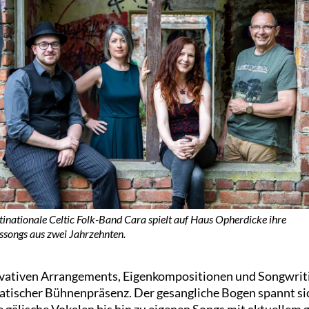
tinationale Celtic Folk-Band Cara spielt auf Haus Opherdicke ihre
gssongs aus zwei Jahrzehnten.
ovativen Arrangements, Eigenkompositionen und Songwriti
atischer Bühnenpräsenz. Der gesangliche Bogen spannt si
 gälische Vokalen bis hin zu eigenen Songs mit aktuellem 