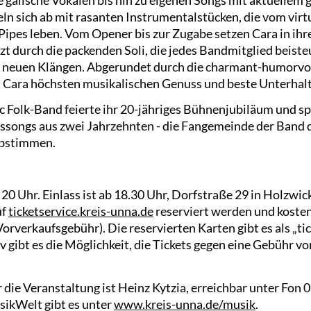
ln sich ab mit rasanten Instrumentalstücken, die vom vi
 Pipes leben. Vom Opener bis zur Zugabe setzen Cara in ih
zt durch die packenden Soli, die jedes Bandmitglied beist
 neuen Klängen. Abgerundet durch die charmant-humorvol
t Cara höchsten musikalischen Genuss und beste Unterhal
c Folk-Band feierte ihr 20-jähriges Bühnenjubiläum und sp
gssongs aus zwei Jahrzehnten - die Fangemeinde der Band 
abstimmen.
0 Uhr. Einlass ist ab 18.30 Uhr, Dorfstraße 29 in Holzwic
uf
ticketservice.kreis-unna.de
reserviert werden und kosten 
orverkaufsgebühr). Die reservierten Karten gibt es als „ti
v gibt es die Möglichkeit, die Tickets gegen eine Gebühr v
die Veranstaltung ist Heinz Kytzia, erreichbar unter Fon 
ikWelt gibt es unter
www.kreis-unna.de/musik
.