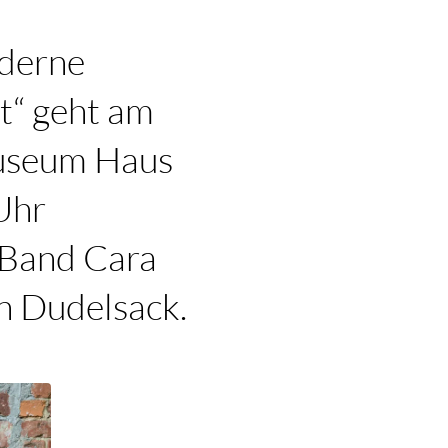
oderne
t“ geht am
Museum Haus
Uhr
k-Band Cara
en Dudelsack.