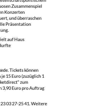
rtuosen Zusammenspiel
ren Konzerten
euert, und überraschen
le Präsentation
tung.
ielt auf Haus
durfte
kede. Tickets können
je 15 Euro (zuzüglich 1
cketdirect“ zum
on 3,90 Euro pro Auftrag
0 23 03 27-25 41. Weitere