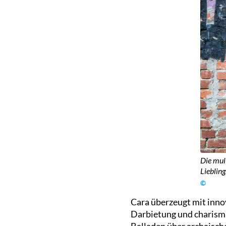
Die mul
Lieblin
©
Cara überzeugt mit inn
Darbietung und charism
Balladen über archaische