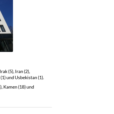
k (5), Iran (2),
 (1) und Usbekistan (1).
), Kamen (18) und