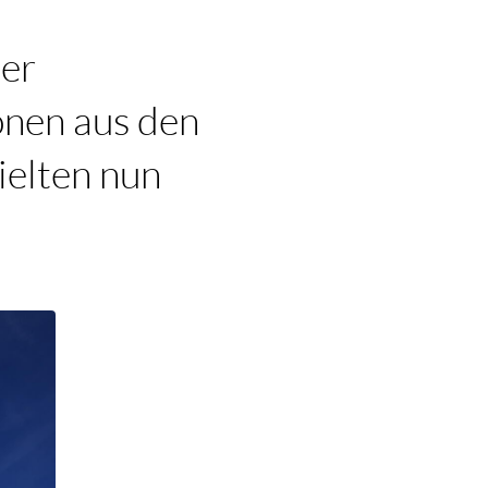
der
nen aus den
ielten nun