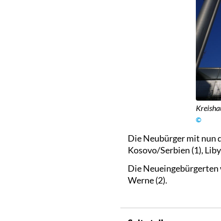
Kreisha
©
Die Neubürger mit nun de
Kosovo/Serbien (1), Libyen
Die Neueingebürgerten w
Werne (2).