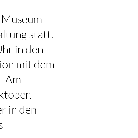
im Museum
tung statt.
hr in den
ion mit dem
n. Am
ktober,
r in den
s