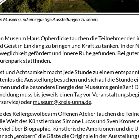
n Museen sind einzigartige Ausstellungen zu sehen.
n Museum Haus Opherdicke tauchen die Teilnehmenden in
d Geist in Einklang zu bringen und Kraft zu tanken. In der 
weglichkeit gefördert und innere Ruhe gefunden. Bei gut
urenpark stattfinden.
st und Achtsamkeit macht jede Stunde zu einem entspannt
tenlos die Ausstellung besuchen und sich auf die Stunde 
en und die besondere Energie des Museums genießen! De
meldung muss bis jeweils einen Tag vor Veranstaltungsbegi
rservice) oder
museum@kreis-unna.de
.
 des Kellergewölbes im Offenen Atelier tauchen die Teil
die Welt des Künstlerduos Simone Lucas und Sven Kroner ei
 viel über Biographie, künstlerische Ambitionen und die 
nach „erobern“ die Gäste die Originale in der Ausstellung