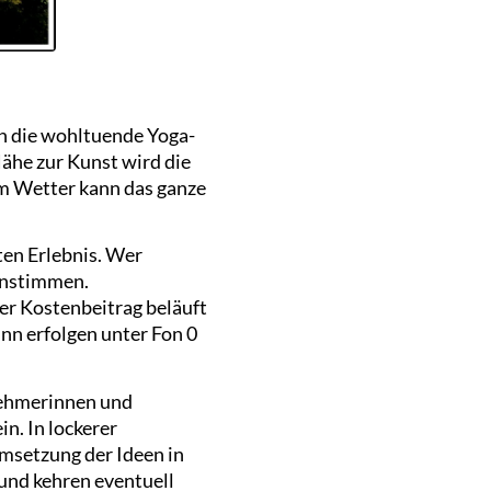
 die wohltuende Yoga-
Nähe zur Kunst wird die
em Wetter kann das ganze
en Erlebnis. Wer
einstimmen.
r Kostenbeitrag beläuft
nn erfolgen unter Fon 0
nehmerinnen und
n. In lockerer
Umsetzung der Ideen in
 und kehren eventuell