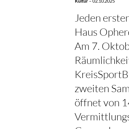
Kultur
–
02.10.2025
Jeden erste
Haus Opherd
Am 7. Oktob
Räumlichkei
KreisSportB
zweiten Sam
öffnet von 1
Vermittlung