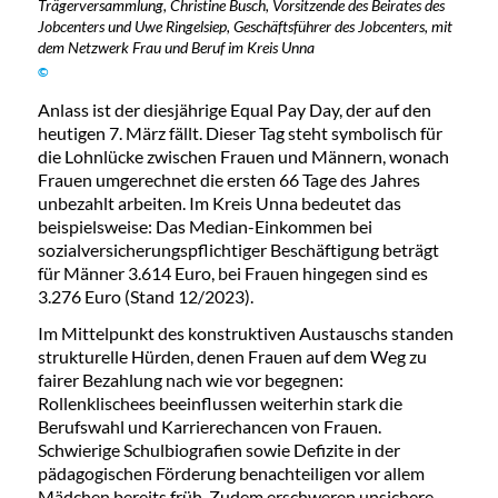
Trägerversammlung, Christine Busch, Vorsitzende des Beirates des
Jobcenters und Uwe Ringelsiep, Geschäftsführer des Jobcenters, mit
dem Netzwerk Frau und Beruf im Kreis Unna
©
Anlass ist der diesjährige Equal Pay Day, der auf den
heutigen 7. März fällt. Dieser Tag steht symbolisch für
die Lohnlücke zwischen Frauen und Männern, wonach
Frauen umgerechnet die ersten 66 Tage des Jahres
unbezahlt arbeiten. Im Kreis Unna bedeutet das
beispielsweise: Das Median-Einkommen bei
sozialversicherungspflichtiger Beschäftigung beträgt
für Männer 3.614 Euro, bei Frauen hingegen sind es
3.276 Euro (Stand 12/2023).
Im Mittelpunkt des konstruktiven Austauschs standen
strukturelle Hürden, denen Frauen auf dem Weg zu
fairer Bezahlung nach wie vor begegnen:
Rollenklischees beeinflussen weiterhin stark die
Berufswahl und Karrierechancen von Frauen.
Schwierige Schulbiografien sowie Defizite in der
pädagogischen Förderung benachteiligen vor allem
Mädchen bereits früh. Zudem erschweren unsichere