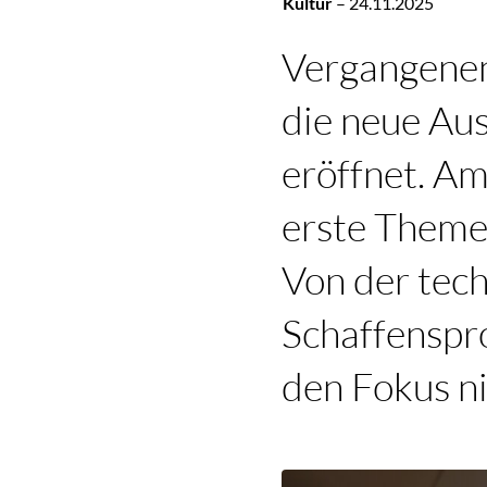
Kultur
–
24.11.2025
Vergangenen
die neue Au
eröffnet. A
erste Theme
Von der tech
Schaffenspr
den Fokus n