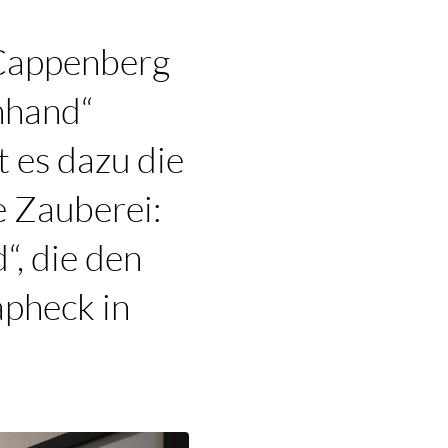
 Cappenberg
nhand“
 es dazu die
e Zauberei:
“, die den
apheck in