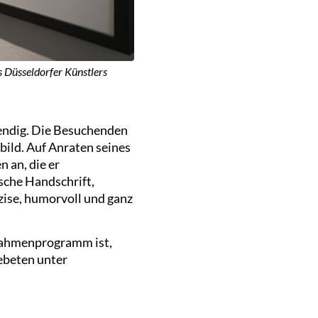
 Düsseldorfer Künstlers
endig. Die Besuchenden
bild. Auf Anraten seines
 an, die er
ische Handschrift,
zise, humorvoll und ganz
 Rahmenprogramm ist,
ebeten unter