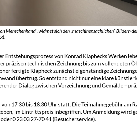
 von Menschenhand“, widmet sich den „maschinensachlichen“ Bildern des
3).
 der Entstehungsprozess von Konrad Klaphecks Werken leb
er präzisen technischen Zeichnung bis zum vollendeten Öl
ner fertigte Klapheck zunächst eigenständige Zeichnungen
nwand übertrug. So entstand nicht nur eine klare künstler
ierender Dialog zwischen Vorzeichnung und Gemälde – prä
t von 17.30 bis 18.30 Uhr statt. Die Teilnahmegebühr am
eben, im Eintrittspreis inbegriffen. Um Anmeldung wird g
oder 0 23 03 27-70 41 (Besucherservice).