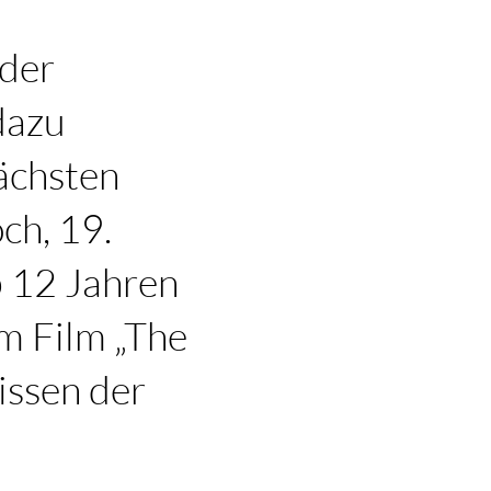
 der
dazu
nächsten
ch, 19.
 12 Jahren
m Film „The
lissen der