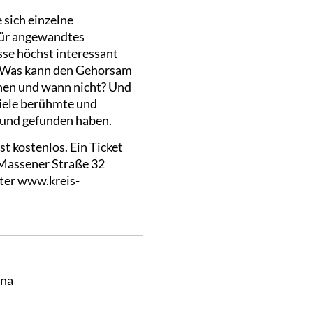
 sich einzelne
 für angewandtes
sse höchst interessant
n. Was kann den Gehorsam
onen und wann nicht? Und
viele berühmte und
 und gefunden haben.
st kostenlos. Ein Ticket
 Massener Straße 32
nter www.kreis-
nna