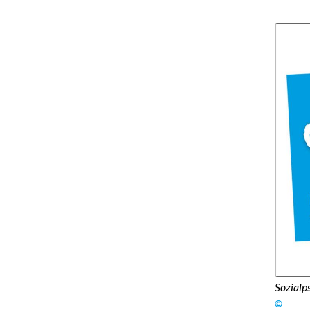
Sozialp
©