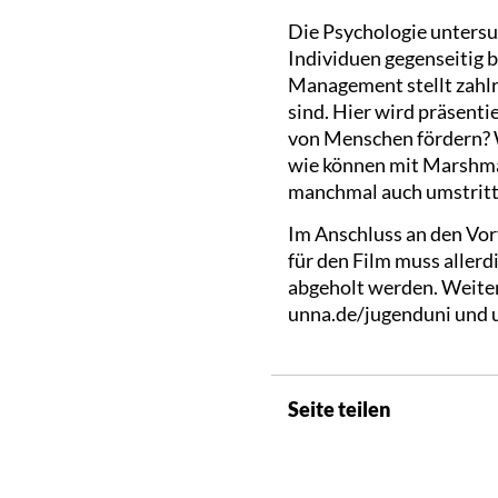
Die Psychologie untersu
Individuen gegenseitig 
Management stellt zahlr
sind. Hier wird präsent
von Menschen fördern? W
wie können mit Marshmal
manchmal auch umstritte
Im Anschluss an den Vort
für den Film muss aller
abgeholt werden. Weiter
unna.de/jugenduni und 
Seite teilen